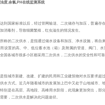
浊度,余氯,PH在线监测系统
水达到国家标准以后，经过管网输送、二次储存与加压，普遍存
加消毒剂，导致细菌繁殖，红虫滋生的情况发生。
们所称的二次供水，是指通过储水设备和加压、净水设施，将自
水而设置的高、中、低位蓄水池（箱）及附属的管道、阀门、水
全国各城市很多小区都采用二次供水，二次供水的安全性和可靠
水是指城市新建、改建、扩建的民用和工业建筑物对水压要求超
的供水方式。近几年随着城市的发展加上巴中又处于山地城市、
，特别是在高层、高地段、高峰用水阶段，此现象更加突出，部
需要，二次供水是解决此问题途径。