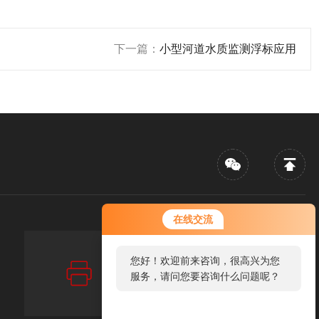
下一篇：
小型河道水质监测浮标应用
在线交流
您好！欢迎前来咨询，很高兴为您
传真：FAX
86-010-56840192
服务，请问您要咨询什么问题呢？