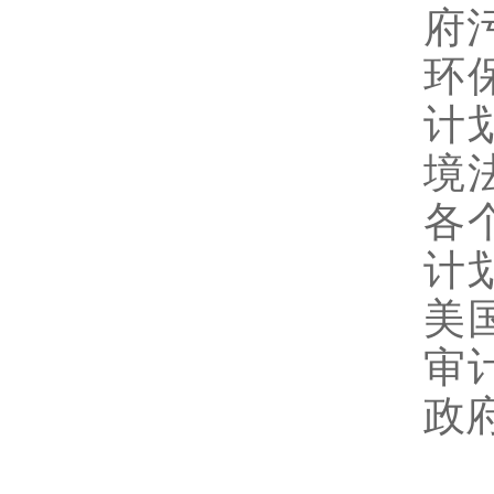
府
环
计
境
各
计
美
审
政
监