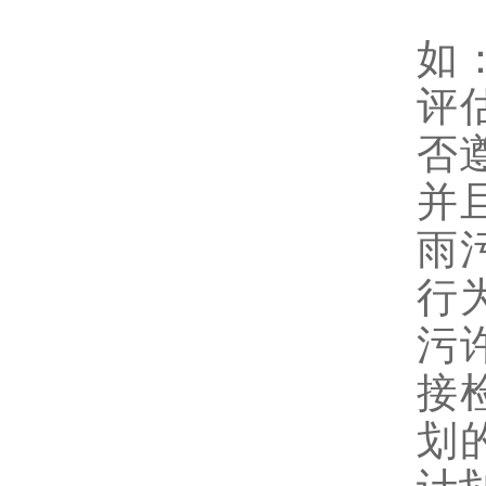
另
如
评
否
并
雨
行
污
接
划