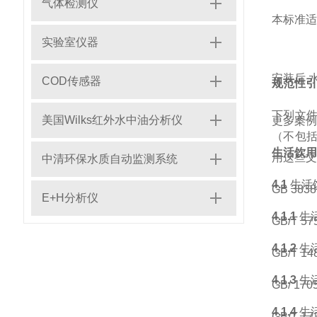
气体检测仪
本标准适
实验室仪器
安装后 
COD传感器
规范性引
下列文
美国Wilks红外水中油分析仪
更多案例
（不包
生活饮用
用这些文
中清环保水质自动监测系统
4.1
生活
GB 383
E+H分析仪
4.1.1
生
GB/T 57
4.1.2
生
GB/T 14
4.1.3
生
GB/ 170
4.1.4
生
GB/T 17