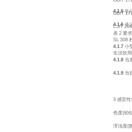
4.1.5
生
GB/T 17
4.1.6
生
CJ/T 20
表
2
要
SL 308
4.1.7
小
生活饮用
4.1.8
当
4.1.9
当
3
感官性
色度
(
铂
浑浊度
(