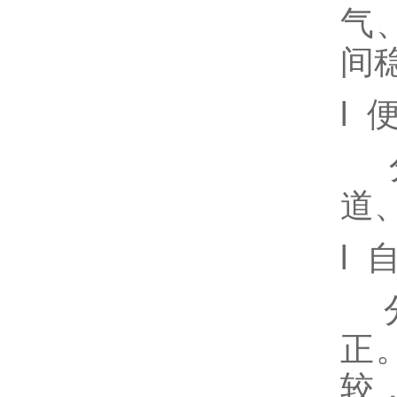
气
间
l 
分
道
l 
分
正
较