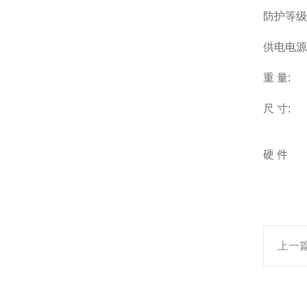
防护等级
供电电源
重 量:
尺 寸:
硬 件
上一