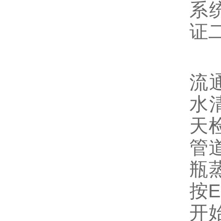
系
证
使
流
水
天
管
瓶
按E
开