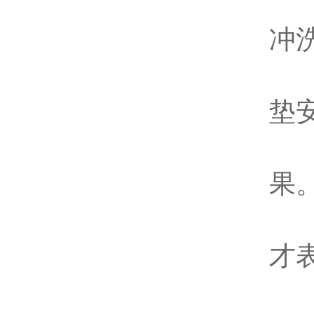
6
冲
7
垫
8
果
9
才
溶