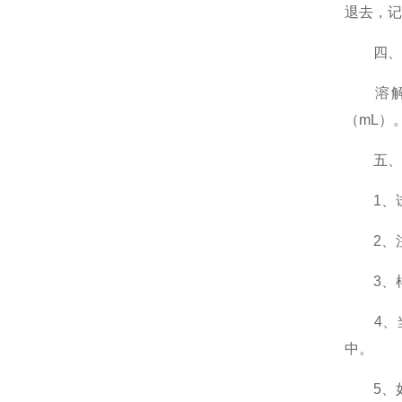
退去，记
四、
溶解氧（
（mL）
五、注
1、试
2、注
3、样
4、当
中。
5、如水