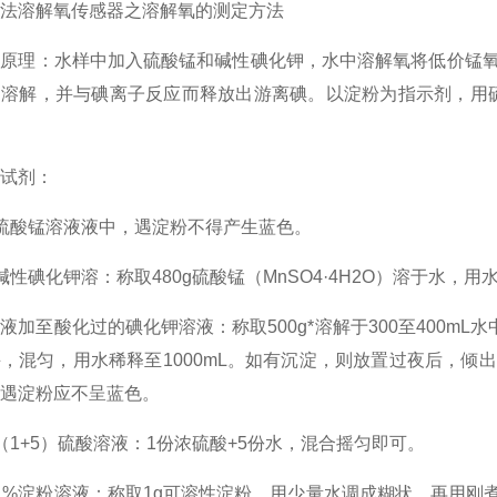
溶解氧传感器之溶解氧的测定方法
理：水样中加入硫酸锰和碱性碘化钾，水中溶解氧将低价锰氧
淀溶解，并与碘离子反应而释放出游离碘。以淀粉为指示剂，用
试剂：
酸锰溶液液中，遇淀粉不得产生蓝色。
碘化钾溶：称取480g硫酸锰（MnSO4·4H2O）溶于水，用水稀
至酸化过的碘化钾溶液：称取500g*溶解于300至400mL水中
，混匀，用水稀释至1000mL。如有沉淀，则放置过夜后，
遇淀粉应不呈蓝色。
+5）硫酸溶液：1份浓硫酸+5份水，混合摇匀即可。
淀粉溶液：称取1g可溶性淀粉，用少量水调成糊状，再用刚煮沸的水