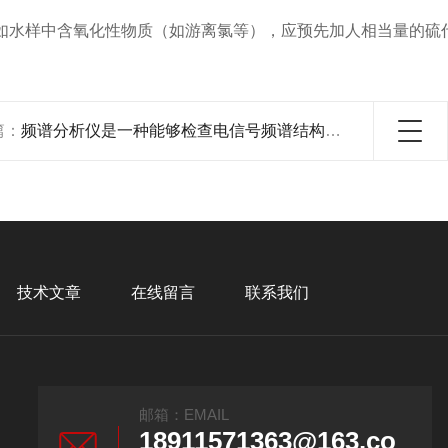
水样中含氧化性物质（如游离氯等），应预先加人相当量的硫代
篇：
频谱分析仪是一种能够检查电信号频谱结构的工具
技术文章
在线留言
联系我们
邮箱：EMAIL
18911571363@163.co