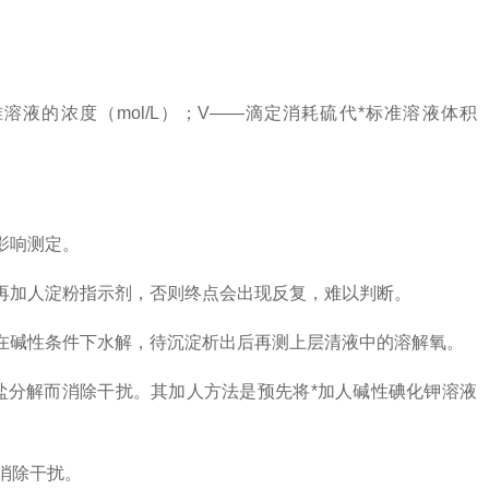
标准溶液的浓度（mol/L）；V——滴定消耗硫代*标准溶液体积
影响测定。
加人淀粉指示剂，否则终点会出现反复，难以判断。
碱性条件下水解，待沉淀析出后再测上层清液中的溶解氧。
分解而消除干扰。其加人方法是预先将*加人碱性碘化钾溶液
液消除干扰。