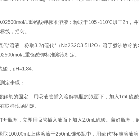
02500mol/L重铬酸钾标准溶液：称取于105~110℃烘干2h，
标线，摇匀。
*溶液：称取3.2g硫代*（Na2S2O3·5H2O）溶于煮沸放冷
02500mol/L重铬酸钾标准溶液标定。
，pH=1.84。
定步骤：
解氧的固定：用吸液管插入溶解氧瓶的液面下，加入1mL硫酸
在取样现场固定。
瓶塞，立即用吸管插入液面下加入2.0mL硫酸。盖好瓶塞，颠
100.00mL上述溶液于250mL锥形瓶中，用硫代*标准溶