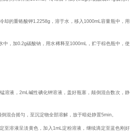
并冷却的重铬酸钾1.2258g，溶于水，移入1000mL容量瓶中，用
的水中，加0.2g碳酸钠，用水稀释至1000mL，贮于棕色瓶中，使
锰溶液，2mL碱性碘化钾溶液，盖好瓶塞，颠倒混合数次，静
倒混合摇匀，至沉淀物全部溶解，放于暗处静置5min。
液滴定至溶液呈淡黄色，加入1mL淀粉溶液，继续滴定至蓝色刚好