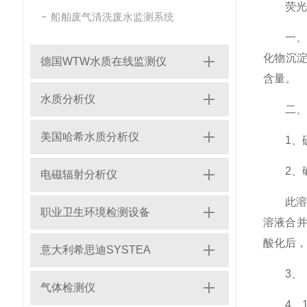
荧光法
船舶废气清洗废水监测系统
一、原
化物沉
德国WTW水质在线监测仪
含量。
水质分析仪
二、
美国哈希水质分析仪
1、硫
2、碱性
电磁辐射分析仪
此溶液加
职业卫生环境检测设备
溶液合并
酸化后，
意大利希思迪SYSTEA
3、（1
气体检测仪
4、1%