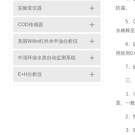
实验室仪器
防腐。
5、0.
COD传感器
水稀释至
美国Wilks红外水中油分析仪
6、硫代
用前用0.
中清环保水质自动监测系统
7、硫酸
E+H分析仪
三、测
1、溶
置。一般
2、打开
3、吸取