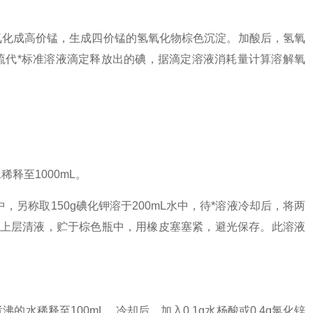
化成高价锰，生成四价锰的氢氧化物棕色沉淀。加酸后，氢氧
硫代*标准溶液滴定释放出的碘，据滴定溶液消耗量计算溶解氧
释至1000mL。
，另称取150g碘化钾溶于200mL水中，待*溶液冷却后，将两
倾出上层清液，贮于棕色瓶中，用橡皮塞塞紧，避光保存。此溶液
稀释至100mL。冷却后，加入0.1g水杨酸或0.4g氯化锌