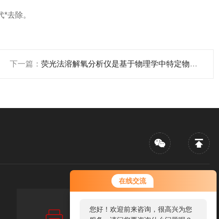
*去除。
下一篇：
荧光法溶解氧分析仪是基于物理学中特定物质对活性荧光的猝熄原理
在线交流
您好！欢迎前来咨询，很高兴为您
传真：FAX