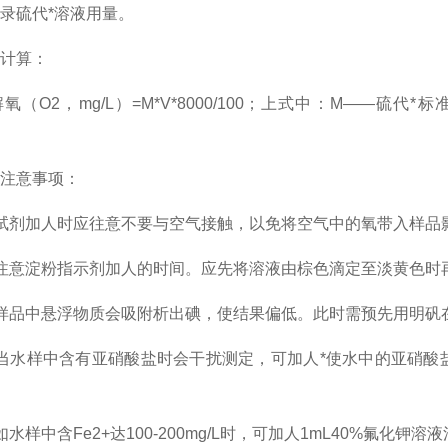
录硫代*溶液用量。
计算：
O2，mg/L）=M*V*8000/100；上式中：M——硫代*
。
意事项：
剂加人时应往意不要与空气接触，以免将空气中的氧带入样品
意淀粉指示剂加人的时间。应先将溶液由棕色滴定至淡黄色时再
品中悬浮物质会吸附析出碘，使结果偏低。此时需预先用明矾在
水样中含有亚硝酸盐时会干扰测定，可加人*使水中的亚硝酸盐
样中含Fe2+达100-200mg/L时，可加人1mL40%氟化钾溶