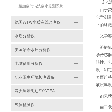
荧光法
船舶废气清洗废水监测系统
由于荧
化学测
德国WTW水质在线监测仪
上的球泡
水质分析仪
光学溶
溶解氧
美国哈希水质分析仪
学传感
限性。
电磁辐射分析仪
度，测
职业卫生环境检测设备
表面维持
液层厚度
意大利希思迪SYSTEA
如果荧
气体检测仪
由于我