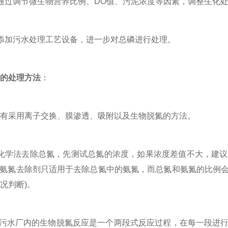
过调节微生物营养比例、DO值、污泥浓度等因素，调整生化处
加污水处理工艺设备，进一步对总磷进行处理。
的处理方法
：
采用离子交换、膜渗透、吸附以及生物脱氮的方法。
学法去除总氮，先测试总氮的浓度，如果浓度差值不大，建议
S:氨氮去除剂只适用于去除总氮中的氨氮，而总氮和氨氮的比
况判断)。
污水厂内的生物脱氮反应是一个两段式反应过程，在每一段进行