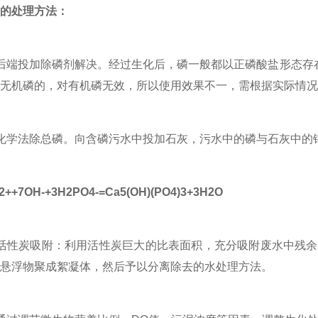
的处理方法
：
端投加除磷剂解决。经过生化后，磷一般都以正磷酸盐形态存在
无机磷的，对有机磷无效，所以使用效果不一，需根据实际情况
学法除总磷。向含磷污水中投加石灰，污水中的磷与石灰中的
2
+
+7OH
-
+3H
2
PO
4
-
=Ca
5
(OH)(PO
4
)
3
+3H
2
O
性炭吸附：利用活性炭巨大的比表面积，充分吸附废水中残余
悬浮物聚成絮凝体，然后予以分离除去的水处理方法。