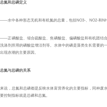
总氮和总磷定义
——水中各种形态无机和有机氮的总量，包括NO3-、NO2-和
磷
——正磷酸盐、缩合硫酸盐、焦磷酸盐、偏磷酸盐和有机团结
代洗涤剂所用的磷酸盐增洁剂等。水体中的磷是藻类生长需要的
出现赤潮的主要原因。
总氮与总磷的关系
说，总氮和总磷都是反映水体富营养化的主要指标，同种废水
要控制指标就是总磷和总氮。