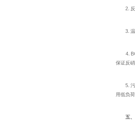
2. 反
3. 温
4. B
保证反硝
5. 
用低负荷
五、