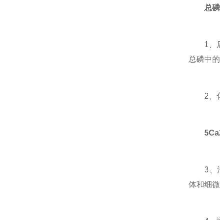
总磷
1、后
总磷中的
2、化
5Ca
3、活
体和细微