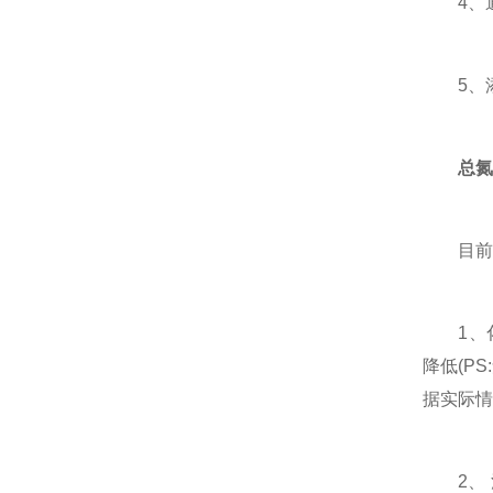
4、通
5、添
总氮
目前有
1、化
降低(P
据实际情
2、 