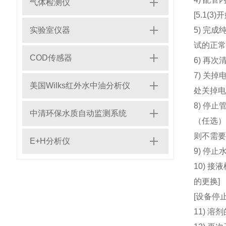
气体检测仪
[5.1(
实验室仪器
5) 完
试的正常
COD传感器
6) 再
7) 关
美国Wilks红外水中油分析仪
处关掉电
8) 停
中清环保水质自动监测系统
（任选）
则不需要
E+H分析仪
9) 停
10) 
的更换]
[设备停
11) 溶