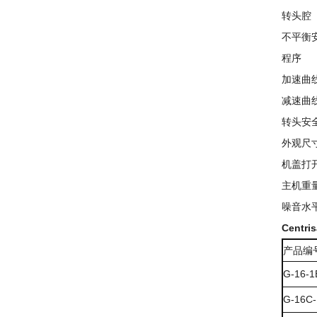
转头腔
不平衡
程序
加速曲
减速曲
转头安
外观尺寸
机盖打
主机重
噪音水
Centr
产品编
G-16-1
G-16C