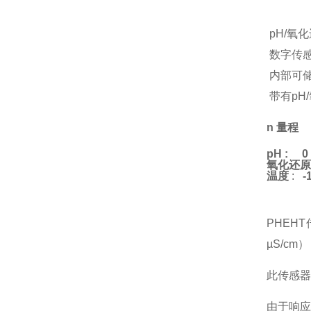
pH/氧
数字传感器
内部可
带有pH
n
量程
pH :
0
氧
化还原
温
度
:
-
PHEH
µS/cm
此传感器
由于响应