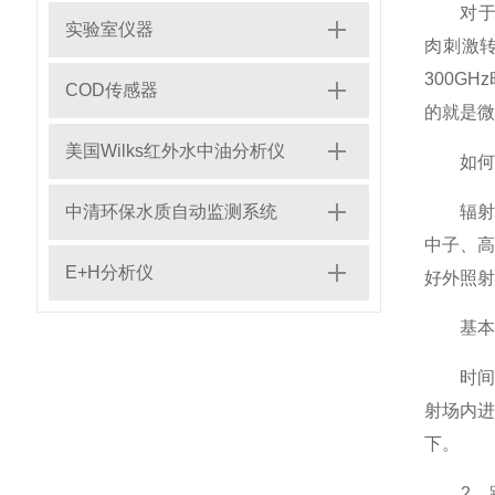
对于高频
实验室仪器
肉刺激转
300G
COD传感器
的就是微
美国Wilks红外水中油分析仪
如何进
中清环保水质自动监测系统
辐射包
中子、高
E+H分析仪
好外照射
基本方
时间防
射场内
下。
2、距