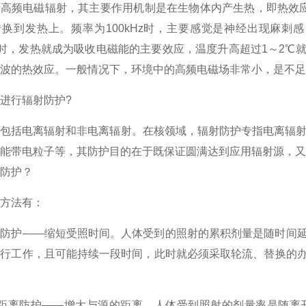
电磁辐射，其主要作用机制是在生物体内产生热，即热效应。频
换到发热上。频率为100kHz时，主要感觉是神经出现麻刺感
Hz时，发热就成为吸收电磁能的主要效应，温度升高超过1～2
波的热效应。一般情况下，环境中的高频电磁场非常小，是不足
行辐射防护?
括电离辐射和非电离辐射。在核领域，辐射防护专指电离辐射防
能带电粒子等，其防护目的在于既保证圆满达到应用辐射源，又
防护？
法有：
护——缩短受照时间。人体受到的照射的累积剂量是随时间延
进行工作，且可能持续一段时间，此时就必须采取轮流、替换的
离防护——增大与源的距离。人体受到照射的剂量率是随离开