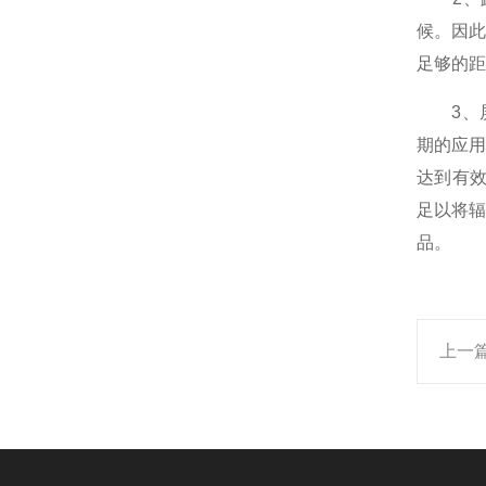
候。因
足够的距
3、屏
期的应
达到有
足以将
品。
上一