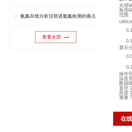
光谱响应 
角度
范围
氨氮在线分析仪简述氨氮检测的痛点
uW/c
0.
查看全部
0.
显示
0.
0.1
操作环境 
温度系数 
数据线 5
直径 1.
高度 1.
重量 7.
在