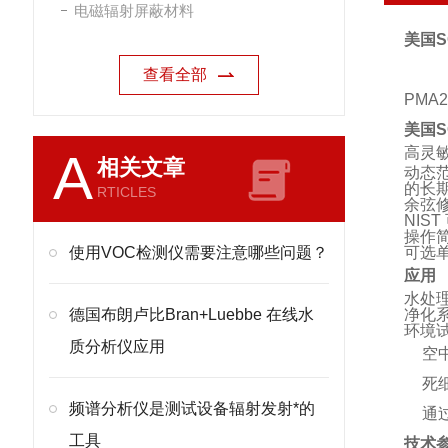
电磁辐射屏蔽材料
美国S
查看全部
PMA
美国S
高灵
A
相关文章
动态范
的长
RTICLES
余弦
NIS
操作
使用VOC检测仪需要注意哪些问题？
可选
应用
水处
德国布朗卢比Bran+Luebbe 在线水
净化
环境
质分析仪应用
空
死
频谱分析仪是测试设备辐射发射*的
通
工具
技术