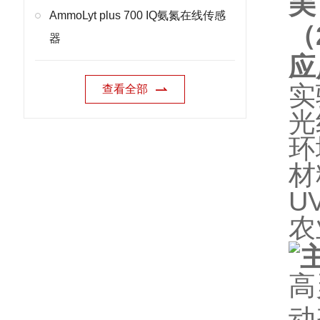
美
AmmoLyt plus 700 IQ氨氮在线传感
（
器
应
实
查看全部
光
环
材
U
农
高
动