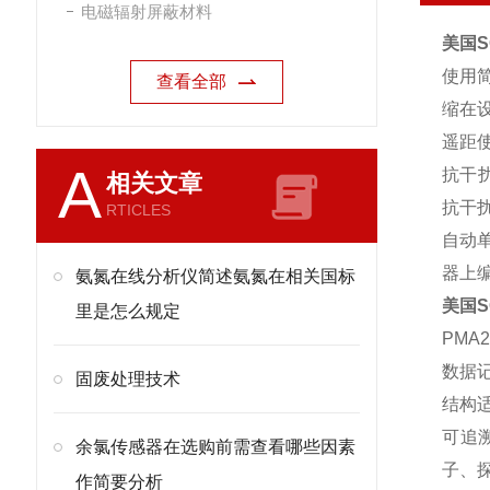
电磁辐射屏蔽材料
美国S
使用
查看全部
缩在
遥距
A
抗干
相关文章
抗干
RTICLES
自动
器上
氨氮在线分析仪简述氨氮在相关国标
美国S
里是怎么规定
PMA
数据
固废处理技术
结构
可追
余氯传感器在选购前需查看哪些因素
子、
作简要分析