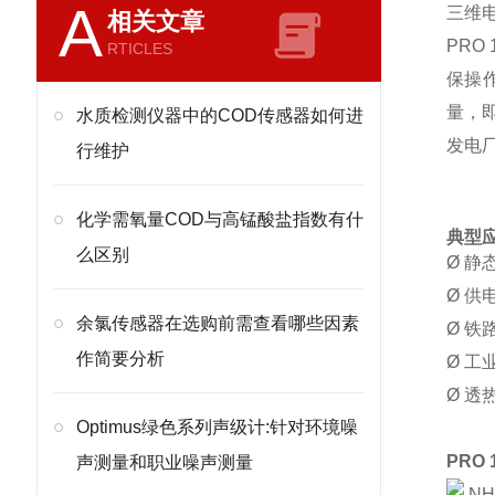
A
三维
相关文章
PR
RTICLES
保操
量，
水质检测仪器中的COD传感器如何进
发电
行维护
化学需氧量COD与高锰酸盐指数有什
典型
么区别
Ø
静
Ø
供
余氯传感器在选购前需查看哪些因素
Ø
铁
作简要分析
Ø
工
Ø
透热
Optimus绿色系列声级计:针对环境噪
PR
声测量和职业噪声测量
NH