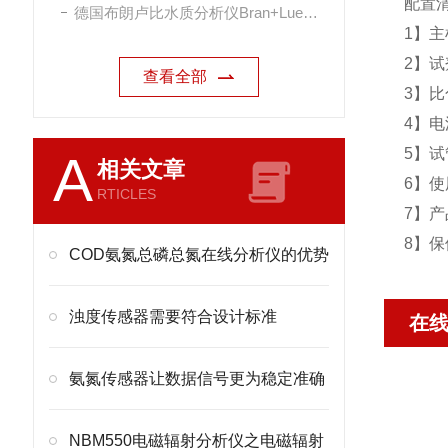
配置
德国布朗卢比水质分析仪Bran+Luebbe
1】主
2】试
查看全部
3】比
4】
5】
A
相关文章
6】使
RTICLES
7】产
8】保
COD氨氮总磷总氮在线分析仪的优势
浊度传感器需要符合设计标准
在
氨氮传感器让数据信号更为稳定准确
NBM550电磁辐射分析仪之电磁辐射