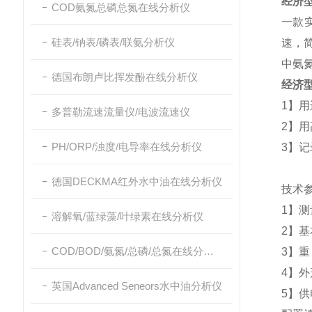
经济型
COD氨氮总磷总氮在线分析仪
一款实
硅表/钠表/磷表/联氨分析仪
速，
中氨
德国布朗卢比挥发酚在线分析仪
经济型
1】
多普勒流速流量仪/电波流速仪
2】
PH/ORP/浊度/电导率在线分析仪
3】
德国DECKMA红外水中油在线分析仪
技术
1】测
溶解氧/蓝绿藻/叶绿素在线分析仪
2】基
COD/BOD/氨氮/总磷/总氮在线分析仪
3】重
4】外
英国Advanced Seneors水中油分析仪
5】供