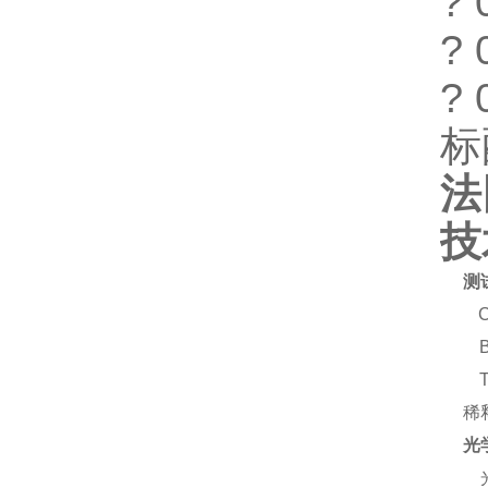
?
?
?
标
法
技
测
稀
光