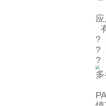
应
?
?
?
多
P
情