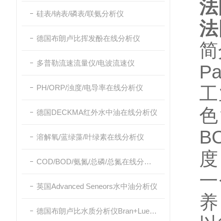
法
硅表/钠表/磷表/联氨分析仪
法
德国布朗卢比挥发酚在线分析仪
简
多普勒流速流量仪/电波流速仪
P
PH/ORP/浊度/电导率在线分析仪
工
色
德国DECKMA红外水中油在线分析仪
B
溶解氧/蓝绿藻/叶绿素在线分析仪
度
COD/BOD/氨氮/总磷/总氮在线分析仪
一
英国Advanced Seneors水中油分析仪
养
德国布朗卢比水质分析仪Bran+Luebbe