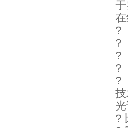
于
在
?
?
?
?
?
技
光
?