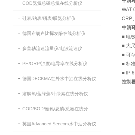
中清环
COD氨氮总磷总氮在线分析仪
WA
硅表/钠表/磷表/联氨分析仪
OR
中清环
德国布朗卢比挥发酚在线分析仪
■
电
■
大
多普勒流速流量仪/电波流速仪
■
可
PH/ORP/浊度/电导率在线分析仪
■
标准
■
IP
德国DECKMA红外水中油在线分析仪
控制
溶解氧/蓝绿藻/叶绿素在线分析仪
COD/BOD/氨氮/总磷/总氮在线分析仪
英国Advanced Seneors水中油分析仪