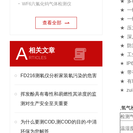
★ 
WF6六氟化钨气体检测仪
★ 
★ 
查看全部
★ 
★ 
★ 
A
相关文章
★ 
RTICLES
★ I
★ 
FD216测氡仪分析家装氡污染的危害
★ 
★ z
挥发酚具有毒性和易燃性其浓度的监
测对生产安全至关重要
,氢气
检测
为什么要测COD,测COD的目的-中清
温湿
环保为您解答