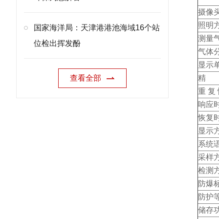
摄像
照明
国家海洋局：天津港港池海域16个站
测量
位检出挥发酚
气体分
显示
查看全部
精 
重 复
响应
恢复
显示
系统
采样
检测
防爆
防护
储存