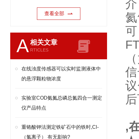
介
查看全部
氦
可
A
F
相关文章
RTICLES
（
信
在线浊度传感器可以实时监测液体中
的悬浮颗粒物浓度
议
后
实验室COD氨氮总磷总氮四合一测定
仪产品特点
,
重铬酸钾法测定铁矿石中的铁时,Cl-
（氯离子） 有无影响?