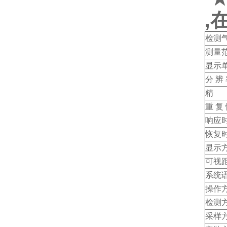
,
检测
测量
显示
分 辨
精 
重 复
响应
恢复
显示
可视
系统
操作
检测
采样