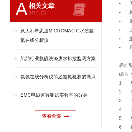
A
•
相关文章
•
RTICLES
•
•
意大利希思迪MICROMAC C水质氨
•
氮在线分析仪
•
船舶行业脱硫洗涤废水排放监测方案
标准
编号
氨氮在线分析仪简述氨氮检测的痛点
1
2
EMC电磁兼容测试实验室的分类
3
4
查看全部
5
6