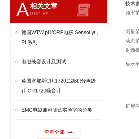
A
技术
相关文章
频率
RTICLES
测量
德国WTW pH/ORP电极 SensoLyt，
动态
PL系列
射频
电磁兼容设计及测试
显示
英国塞那斯CR:1720二级积分声级
计,CR1720噪音计
扩展
EMC电磁兼容测试实验室的分类
查看全部