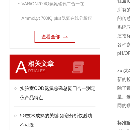
任意I
VARiON700IQ氨氮硝氮二合一在线传感器
所有
AmmoLyt 700IQ plus氨氮在线分析仪
的传感
系统
质指
查看全部
各种
pH/O
A
相关文章
zui
RTICLES
新的控
除了
实验室COD氨氮总磷总氮四合一测定
量。连
仪产品特点
同的
5G技术成熟的关键 频谱分析仪必功
标准
不可没