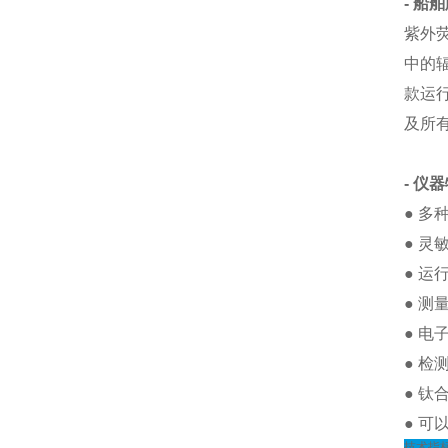
-
船舶
紫外
中的辐
款运
及所
- 仪
● 
● 灵
● 运
● 
● 电
● 检
● 
● 可
技术指