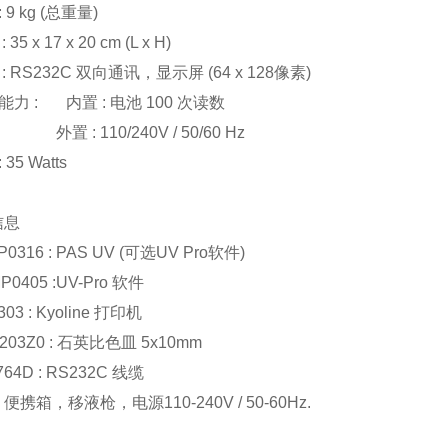
:
9 kg (总重量)
:
35 x 17 x 20 cm (L x H)
:
RS232C 双向通讯，
显示屏 (64 x 128
像素
)
能力
:
内置
:
电池 100 次读数
外置 : 110/240V / 50/60 Hz
:
35 Watts
信息
P0316 :
PAS UV (可选UV Pro软件)
P0405 :
UV-Pro
软件
03 :
Kyoline 打印机
203Z0 :
石英比色皿 5x10mm
64D :
RS232C 线缆
便携箱，移液枪，电源110-240V / 50-60Hz.