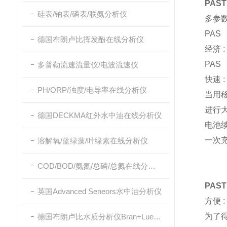
PAS
硅表/钠表/磷表/联氨分析仪
多参数
PAS
德国布朗卢比挥发酚在线分析仪
经济 :
PAS
多普勒流速流量仪/电波流速仪
快速 :
PH/ORP/浊度/电导率在线分析仪
当用
进行
德国DECKMA红外水中油在线分析仪
电池续
一次充
溶解氧/蓝绿藻/叶绿素在线分析仪
COD/BOD/氨氮/总磷/总氮在线分析仪
PAS
英国Advanced Seneors水中油分析仪
方便 :
为了得
德国布朗卢比水质分析仪Bran+Luebbe