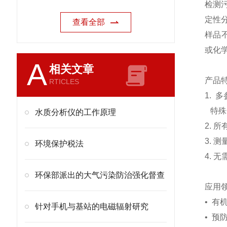
检测
定性分
查看全部
样品
或化
A
相关文章
产品
RTICLES
1.
多
特殊
水质分析仪的工作原理
2.
所
3.
测
环境保护税法
4.
无
环保部派出的大气污染防治强化督查
应用
•
有机
针对手机与基站的电磁辐射研究
•
预防