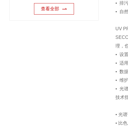
•
排
查看全部
•
自然
UV P
SE
理，
•
设置
•
适用
•
数
•
维
•
光
技术
•
光谱
•
比色