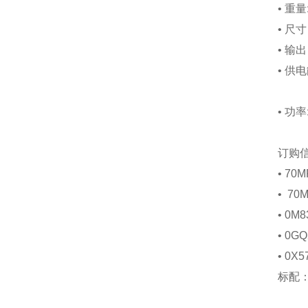
•
重量
•
尺寸
•
输出 
•
供电
•
功率
订购
•
70M
•
70M
•
0M83
•
0GQ
•
0X57
标配：