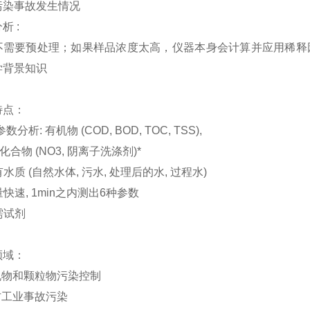
污染事故发生情况
析 :
不需要预处理；如果样品浓度太高，仪器本身会计算并应用稀释因
学背景知识
特点：
参数分析
:
有机物 (COD, BOD, TOC, TSS),
化合物 (NO3, 阴离子洗涤剂)*
有水质
(自然水体, 污水, 处理后的水, 过程水)
量快速,
1min之内测出6种参数
需试剂
领域：
物和颗粒物污染控制
工业事故污染