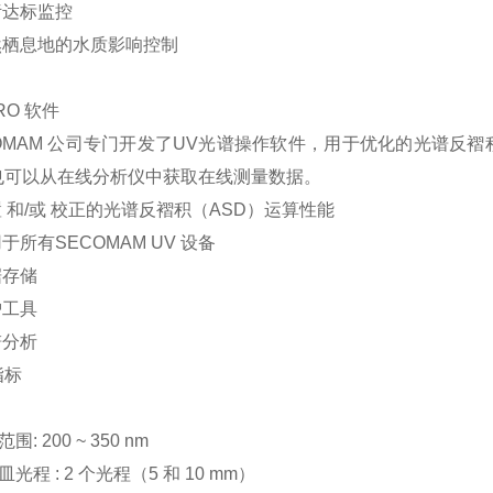
污达标监控
栖息地的水质影响控制
RO 软件
COMAM 公司专门开发了UV光谱操作软件，用于优化的光谱反
也可以从在线分析仪中获取在线测量数据。
 和/或 校正的光谱反褶积（ASD）运算性能
于所有SECOMAM UV 设备
据存储
护工具
谱分析
指标
范围
:
200 ~ 350 nm
皿光程 :
2 个光程（5 和 10 mm）