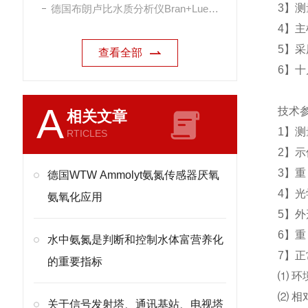
3】
德国布朗卢比水质分析仪Bran+Luebbe
4】
5】
查看全部
6】
A
技术
相关文章
1】测量
RTICLES
2】示
3】重
德国WTW Ammolyt氨氮传感器厌氧
4】光
氨氧化应用
5】外
6】重
水中氨氮是判断和控制水体富营养化
7】
的重要指标
⑴ 环
⑵ 相
关于信号发射塔、通讯基站、电视塔