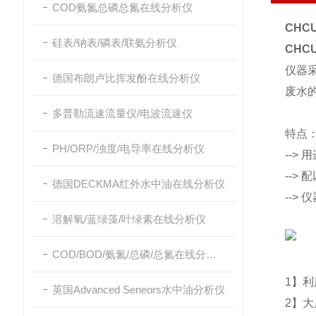
COD氨氮总磷总氮在线分析仪
CHC
硅表/钠表/磷表/联氨分析仪
CHC
仪器
德国布朗卢比挥发酚在线分析仪
废水
多普勒流速流量仪/电波流速仪
特点
PH/ORP/浊度/电导率在线分析仪
-->
-->
德国DECKMA红外水中油在线分析仪
-->
溶解氧/蓝绿藻/叶绿素在线分析仪
COD/BOD/氨氮/总磷/总氮在线分析仪
1】
英国Advanced Seneors水中油分析仪
2】