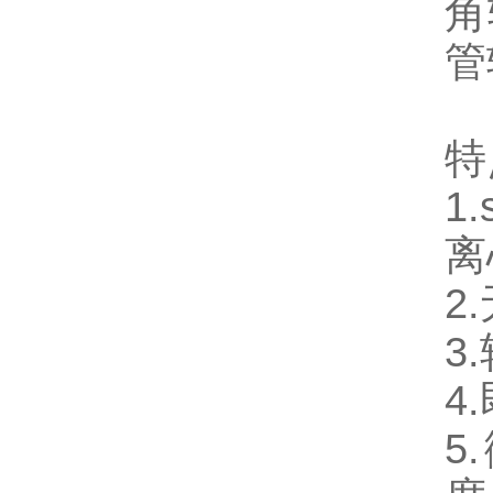
角
管
特
1
离
2
3
4
5