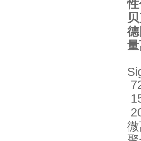
性
贝
德
量
Si
72
15
20
微
聚