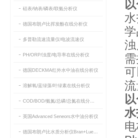
以
硅表/钠表/磷表/联氨分析仪
水
德国布朗卢比挥发酚在线分析仪
学
多普勒流速流量仪/电波流速仪
浊
PH/ORP/浊度/电导率在线分析仪
需
可
德国DECKMA红外水中油在线分析仪
流
溶解氧/蓝绿藻/叶绿素在线分析仪
以
COD/BOD/氨氮/总磷/总氮在线分析仪
水
英国Advanced Seneors水中油分析仪
电
德国布朗卢比水质分析仪Bran+Luebbe