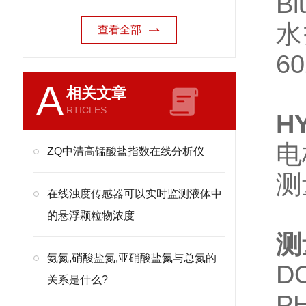
B
水
查看全部
6
A
相关文章
RTICLES
H
电
ZQ中清高锰酸盐指数在线分析仪
测
在线浊度传感器可以实时监测液体中
的悬浮颗粒物浓度
测
氨氮,硝酸盐氮,亚硝酸盐氮与总氮的
D
关系是什么?
PH