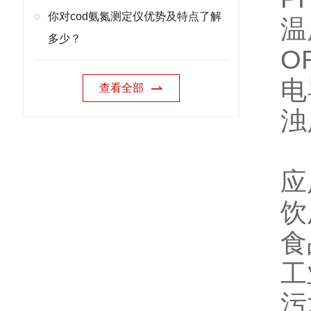
你对cod氨氮测定仪优势及特点了解
温
多少？
O
电
查看全部
浊
应
饮
食
工
污