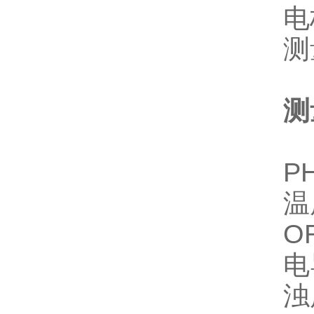
电
测
PH
温
O
电
浊