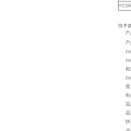
YCSR
技术
产
产
z
z
相
z
显
电
温
温
快
冷