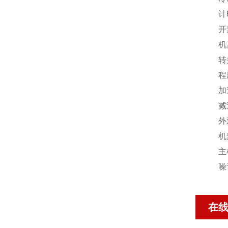
计
开
机
转
程
加
减
外
机
主
噪
在