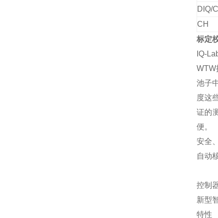
DIQ/
CH
标定
IQ-L
WT
池子
度这
证的
便。
安全
自动
控制器
新型智
特性