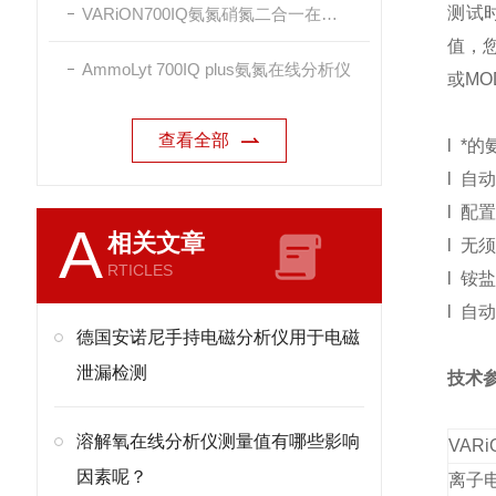
测试
VARiON700IQ氨氮硝氮二合一在线传感器
值，您
AmmoLyt 700IQ plus氨氮在线分析仪
或MO
查看全部
l *
l 自
l 配
A
相关文章
l 无
RTICLES
l 铵
l 自
德国安诺尼手持电磁分析仪用于电磁
泄漏检测
技术
溶解氧在线分析仪测量值有哪些影响
VAR
因素呢？
离子