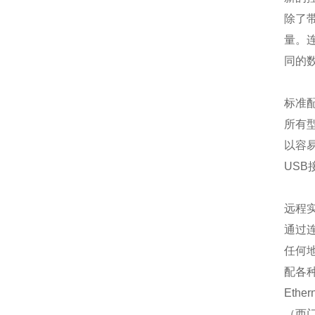
除了
量。连
同的
标准
所有
以容
US
远程
通过
任何地
配各种
Eth
（西