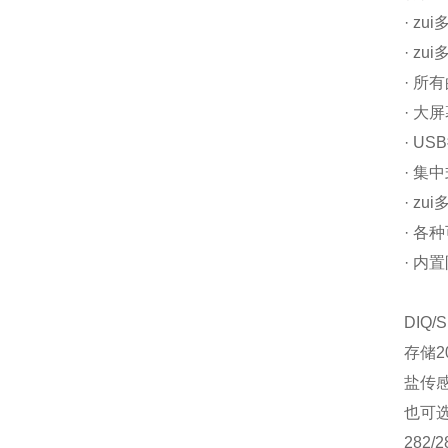
· z
· z
· 
· 大
· U
· 集
· z
· 各
· 内
DIQ
存储
盐传
也可选
282