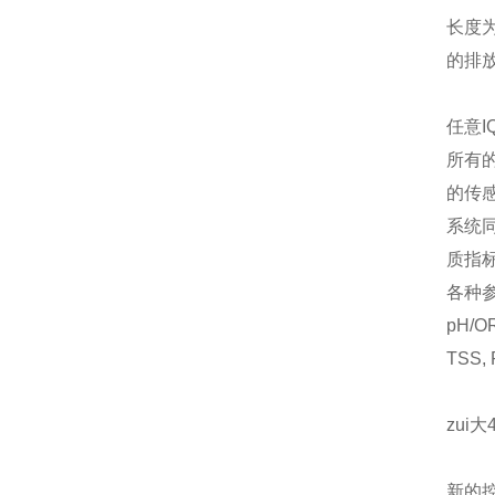
长度
的排
任意I
所有
的传感
系统
质指
各种
pH/OR
TSS,
zui
新的控