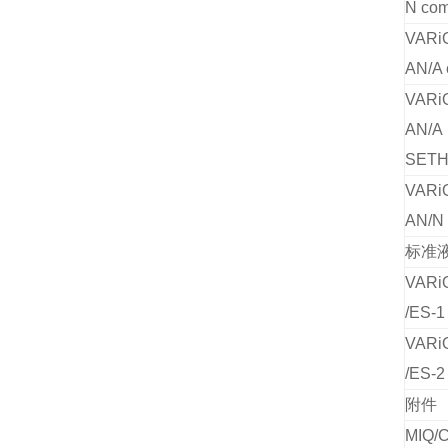
N co
VARi
AN/A
VARi
AN/
SET
VARi
AN/N
标准
VARi
/ES-1
VARi
/ES-2
附件
MIQ/