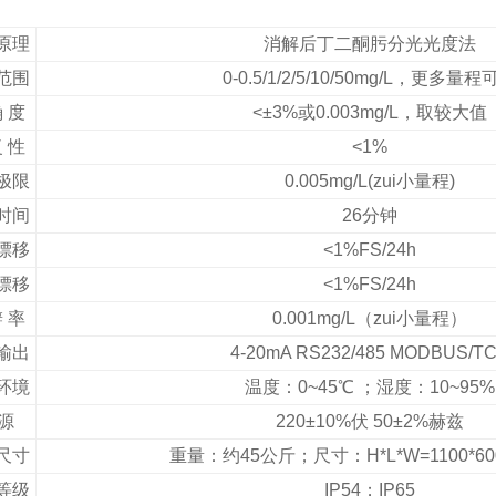
原理
消解后丁二酮肟分光光度法
范围
0-0.5/1/2/5/10/50mg/L
，更多量程
确 度
<
±3%或0.003mg/L，取较大值
复 性
<1%
极限
0.005mg/L(
zui小量程)
时间
26
分钟
漂移
<1%FS/24h
漂移
<1%FS/24h
辨 率
0.001mg/L
（zui小量程）
输出
4-20mA RS232/485 MODBUS/T
环境
温度：0~45℃ ；湿度：10~95%
 源
220
±10%伏 50±2%赫兹
尺寸
重量：约45公斤；尺寸：H*L*W=1100*600
等级
IP54
；IP65