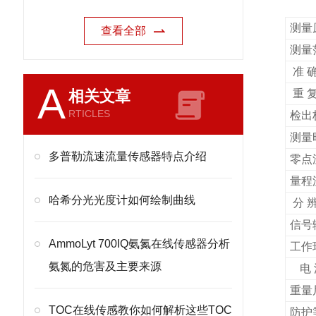
测量
查看全部
测量
准 
A
相关文章
重 
RTICLES
检出
测量
多普勒流速流量传感器特点介绍
零点
量程
哈希分光光度计如何绘制曲线
分 
信号
AmmoLyt 700IQ氨氮在线传感器分析
工作
氨氮的危害及主要来源
电
重量
TOC在线传感教你如何解析这些TOC
防护