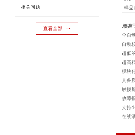
相关问题
样品
,镍离
查看全部
全自
自动
超低
超高
模块
具备
触摸
故障
支持4
在线