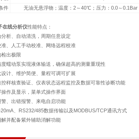
条件
无油无悬浮物；温度：2～40℃；压力：0.0～0.1Bar；
子在线分析仪
性能特点：
动分析、自动清洗，周期任意设定
校准、人工手动校准、网络远程校准
的检出极限
精度蠕动泵实现液体输送，确保超高的测量重现性
化设计、维护简便、量程可调可扩展
质控样核查验证、仪表状态远程监控及数据可靠性诊断功能
屏操作及显示，菜单式操作界面
报警、出错报警、来电自启功能
-20mA、RS232/485数据传输以及MODBUS/TCP通讯方式
消解并配备紫外辅助消解功能