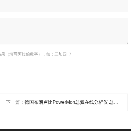
结果（填写阿拉伯数字），如：三加四=7
下一篇：
德国布朗卢比PowerMon总氮在线分析仪 总氮测定仪