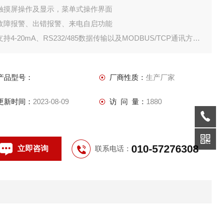
触摸屏操作及显示，菜单式操作界面
故障报警、出错报警、来电自启功能
支持4-20mA、RS232/485数据传输以及MODBUS/TCP通讯方式
在线消解并配备紫外辅助消解功能
产品型号：
厂商性质：
生产厂家
更新时间：
2023-08-09
访 问 量：
1880
010-57276308
立即咨询
联系电话：