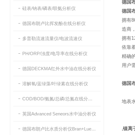
德国布
硅表/钠表/磷表/联氨分析仪
德国
拥有
德国布朗卢比挥发酚在线分析仪
造商
拥有
多普勒流速流量仪/电波流速仪
依靠
PH/ORP/浊度/电导率在线分析仪
精确
用户
德国DECKMA红外水中油在线分析仪
德国布
溶解氧/蓝绿藻/叶绿素在线分析仪
COD/BOD/氨氮/总磷/总氮在线分析仪
地表
英国Advanced Seneors水中油分析仪
,镍离
德国布朗卢比水质分析仪Bran+Luebbe