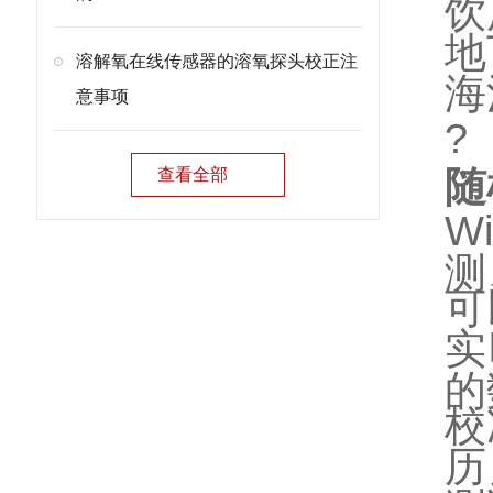
饮
地
溶解氧在线传感器的溶氧探头校正注
海
意事项
?
随
查看全部
W
测
可
实
的
校
历