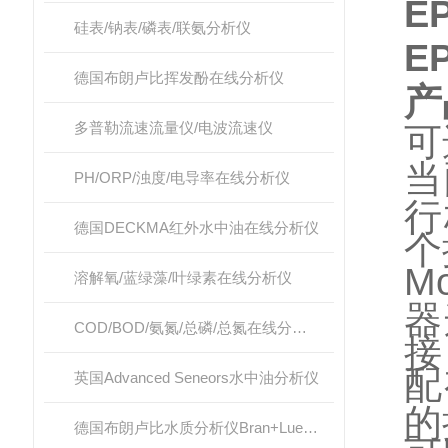
E
硅表/钠表/磷表/联氨分析仪
E
德国布朗卢比挥发酚在线分析仪
产
多普勒流速流量仪/电波流速仪
可
当
PH/ORP/浊度/电导率在线分析仪
行
德国DECKMA红外水中油在线分析仪
个
M
溶解氧/蓝绿藻/叶绿素在线分析仪
器
COD/BOD/氨氮/总磷/总氮在线分析仪
接
配
英国Advanced Seneors水中油分析仪
的
德国布朗卢比水质分析仪Bran+Luebbe