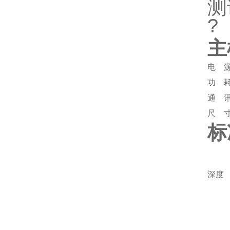
测
?
主
电 
功 
通 
尺 
标
深度